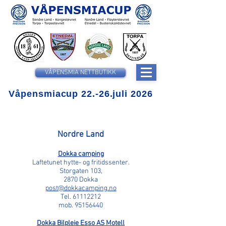
VÅPENSMIA NETTBUTIKK
Våpensmiacup 22.-26.juli 2026
Nordre Land
Dokka camping
Laftetunet hytte- og fritidssenter.
Storgaten 103,
2870 Dokka
post@dokkacamping.no
Tel.
61112212
mob.
95156440
Dokka Bilpleie Esso AS Motell